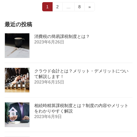
投
固
固
固
1
2
…
8
»
定
定
定
稿
ペ
ペ
ペ
ー
ー
ー
最近の投稿
の
ジ
ジ
ジ
ペ
消費税の簡易課税制度とは？
2023年6月26日
ー
ジ
送
クラウド会計とは？メリット・デメリットについ
て解説します！
り
2023年6月15日
相続時精算課税制度とは？制度の内容やメリット
をわかりやすく解説
2023年6月9日