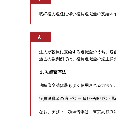
取締役の退任に伴い役員退職金の支給を
A．
法人が役員に支給する退職金のうち、適
過去の裁判例では、役員退職金の適正額
１. 功績倍率法
功績倍率法は最もよく使用される方法で
役員退職金の適正額 ＝ 最終報酬月額 × 勤
なお、実務上、功績倍率は、東京高裁判決（昭