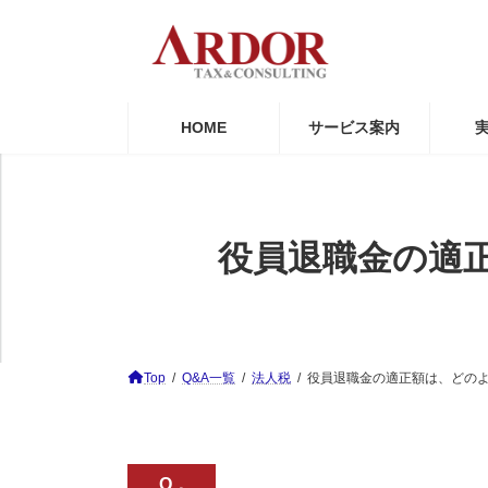
コ
ナ
ン
ビ
テ
ゲ
ン
ー
ツ
シ
へ
ョ
HOME
サービス案内
ス
ン
キ
に
ッ
移
プ
動
役員退職金の適
Top
Q&A一覧
法人税
役員退職金の適正額は、どの
Q．