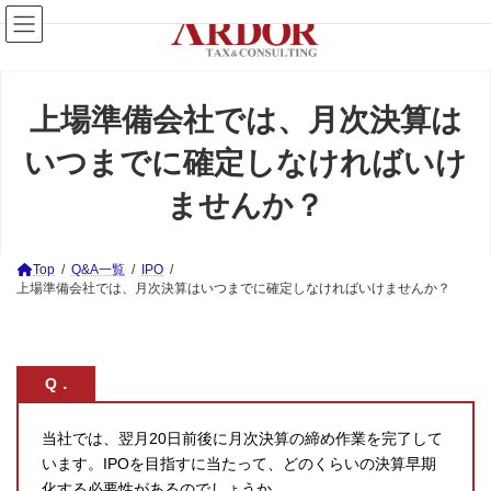
コ
ナ
ン
ビ
テ
ゲ
ン
ー
ツ
シ
へ
ョ
上場準備会社では、月次決算は
ス
ン
キ
に
いつまでに確定しなければいけ
ッ
移
プ
動
ませんか？
Top
Q&A一覧
IPO
上場準備会社では、月次決算はいつまでに確定しなければいけませんか？
Q．
当社では、翌月20日前後に月次決算の締め作業を完了して
います。IPOを目指すに当たって、どのくらいの決算早期
化する必要性があるのでしょうか。