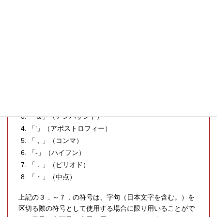
A．
会社名（以下、「商号」）には、漢字、ひらがな、カタカ
ナの他に、ローマ字その他記号を用いることができます。
具体的には、次の符号を使用することができます。
ローマ字（大文字及び小文字）
アラビヤ数字
「＆」（アンパサンド）
「’」（アポストロフィー）
「，」（コンマ）
「‐」（ハイフン）
「．」（ピリオド）
「・」（中点）
上記の３．～７．の符号は、字句（日本文字を含む。）を
区切る際の符号として使用する場合に限り用いることがで