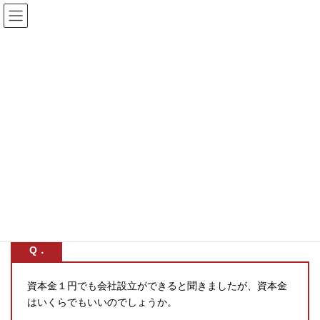
コ
ナ
ン
ビ
テ
ゲ
ン
ー
ツ
シ
へ
ョ
ス
ン
会社設立するときの資本金の最
キ
に
ッ
移
低金額はありますか？
プ
動
Top
Q&A一覧
会社設立
会社設立するときの資本金の最低金額はありますか？
Q．
資本金１円でも会社設立ができると聞きましたが、資本金
はいくらでもいいのでしょうか。